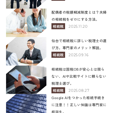
配偶者の税額軽減制度とは？夫婦
の相続税をゼロにする方法。
相続税
2025.11.20
仙台で相続税に詳しい税理士の選
び方。専門家のメリット解説。
相続税
2025.09.16
相続税は国税OBが安心とは限ら
ない、AIや比較サイトに頼らない
税理士選び。
相続税
2025.08.27
Google AIをつかった相続手続き
に注意！！正しい知識は専門家に
相談を。