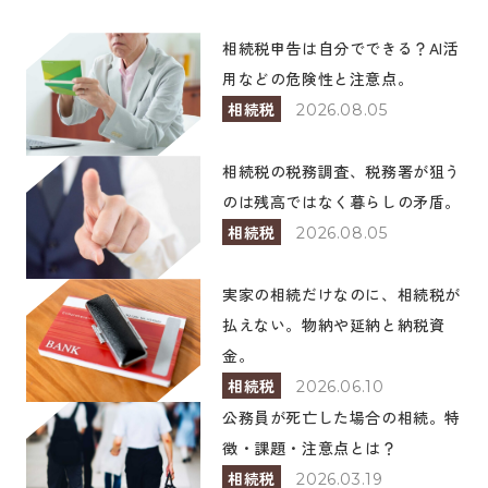
相続税申告は自分でできる？AI活
用などの危険性と注意点。
相続税
2026.08.05
相続税の税務調査、税務署が狙う
のは残高ではなく暮らしの矛盾。
相続税
2026.08.05
実家の相続だけなのに、相続税が
払えない。物納や延納と納税資
金。
相続税
2026.06.10
公務員が死亡した場合の相続。特
徴・課題・注意点とは？
相続税
2026.03.19