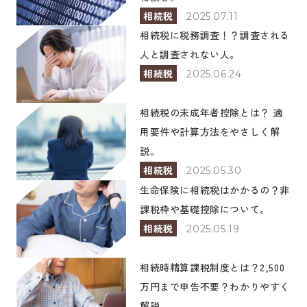
相続税
2025.07.11
相続税に税務調査！？調査される
人と調査されない人。
相続税
2025.06.24
相続税の未成年者控除とは？ 適
用要件や計算方法をやさしく解
説。
相続税
2025.05.30
生命保険に相続税はかかるの？非
課税枠や基礎控除について。
相続税
2025.05.19
相続時精算課税制度とは？2,500
万円まで申告不要？わかりやすく
解説。