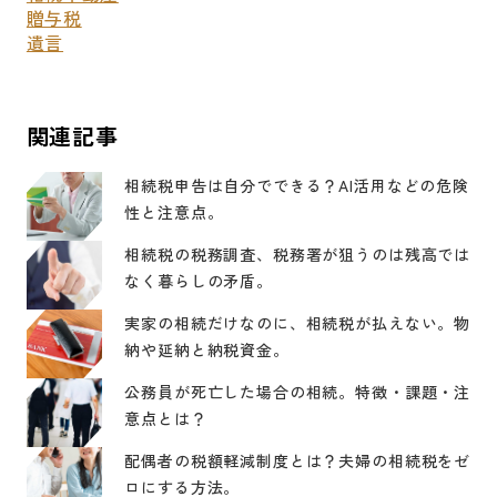
贈与税
遺言
関連記事
相続税申告は自分でできる？AI活用などの危険
性と注意点。
相続税の税務調査、税務署が狙うのは残高では
なく暮らしの矛盾。
実家の相続だけなのに、相続税が払えない。物
納や延納と納税資金。
公務員が死亡した場合の相続。特徴・課題・注
意点とは？
配偶者の税額軽減制度とは？夫婦の相続税をゼ
ロにする方法。