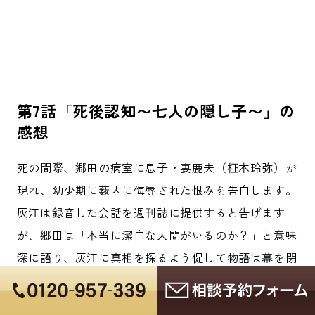
第7話「死後認知〜七人の隠し子〜」の
感想
死の間際、郷田の病室に息子・妻鹿夫（柾木玲弥）が
現れ、幼少期に薮内に侮辱された恨みを告白します。
灰江は録音した会話を週刊誌に提供すると告げます
が、郷田は「本当に潔白な人間がいるのか？」と意味
深に語り、灰江に真相を探るよう促して物語は幕を閉
じます。