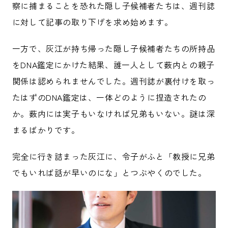
察に捕まることを恐れた隠し子候補者たちは、週刊誌
に対して記事の取り下げを求め始めます。
一方で、灰江が持ち帰った隠し子候補者たちの所持品
をDNA鑑定にかけた結果、誰一人として薮内との親子
関係は認められませんでした。週刊誌が裏付けを取っ
たはずのDNA鑑定は、一体どのように捏造されたの
か。薮内には実子もいなければ兄弟もいない。謎は深
まるばかりです。
完全に行き詰まった灰江に、令子がふと「教授に兄弟
でもいれば話が早いのにな」とつぶやくのでした。