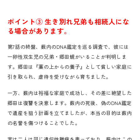
ポイント③ 生き別れ兄弟も相続人にな
る場合があります。
第7話の終盤、薮内のDNA鑑定を巡る調査で、彼には
一卵性双生児の兄弟・郷田蜆がいることが判明しま
す。郷田は『藁の上からの養子』として貧しい家庭に
引き取られ、虐待を受けながら育ちました。
一方、薮内は裕福な家庭で成功し、その差に絶望した
郷田は復讐を決意します。薮内の死後、偽のDNA鑑定
で遺産を狙う計画を立てましたが、本当の目的は薮内
の名誉を傷つけることでした。
実は二人は同じ遺伝性難病を患っており、薮内はこの