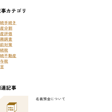
記事カテゴリ
続手続き
産分割
産評価
務調査
前対策
続税
続不動産
与税
言
関連記事
名義預金について