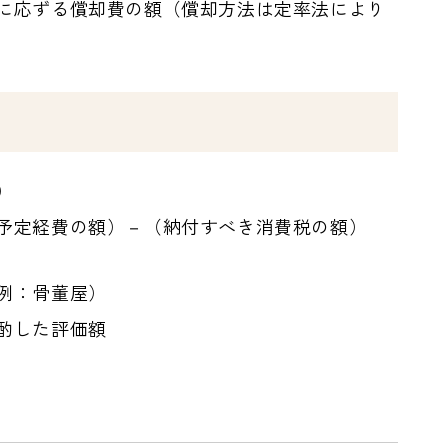
に応ずる償却費の額（償却方法は定率法により
）
予定経費の額）－（納付すべき消費税の額）
例：骨董屋）
酌した評価額