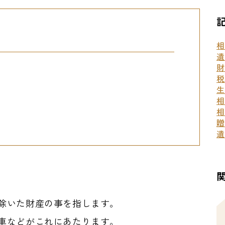
相
遺
財
税
生
相
相
贈
遺
除いた財産の事を指します。
車などがこれにあたります。