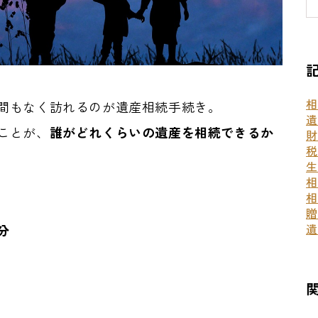
相
間もなく訪れるのが遺産相続手続き。
遺
ことが、
誰がどれくらいの遺産を相続できるか
財
税
生
相
相
贈
遺
分