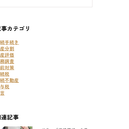
記事カテゴリ
続手続き
産分割
産評価
務調査
前対策
続税
続不動産
与税
言
関連記事